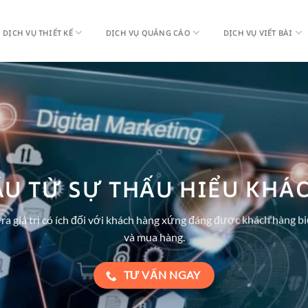
DỊCH VỤ THIẾT KẾ
DỊCH VỤ QUẢNG CÁO
DỊCH VỤ VIẾT BÀI
ẦU TỪ SỰ THẤU HIỂU KHÁ
a giá trị có ích đối với khách hàng xứng đáng được khách hàng biế
và mua hàng.
TƯ VẤN NGAY