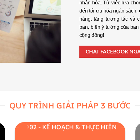
nhân hóa. Từ việc lựa chọn
đến tối ưu hóa ngân sách, 
hàng, tăng tương tác và 
bạn, biến ý tưởng của bạn 
cộng đồng!
CHAT FACEBOOK NG
QUY TRÌNH GIẢI PHÁP 3 BƯỚC
02 - KẾ HOẠCH & THỰC HIỆN