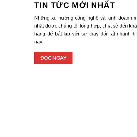
TIN TỨC MỚI NHẤT
07
Những xu hướng công nghệ và kinh doanh 
Mar
nhất được chúng tôi tổng hợp, chia sẻ đến kh
hàng để bắt kịp với sự thay đổi rất nhanh h
nay.
ĐỌC NGAY
t Lượng
Thiết Kế Website Chuyên Nghiệp –
Chuẩn SEO & Tối Ưu UX/UI
 SEO Trong
1. Giới Thiệu Tại sao thiết kế website chuyên
nghiệp quan trọng? Trong thời đại [...]
ĐỌC THÊM