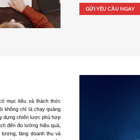
GỬI YÊU CẦU NGAY
có mục tiêu và thách thức
ôi không chỉ là chạy quảng
ây dựng chiến lược phù hợp
ách đến đo lường hiệu quả,
i tượng, tăng doanh thu và