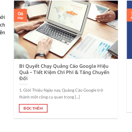
06
mới
Mar
ách
iện
Bí Quyết Chạy Quảng Cáo Google Hiệu
Quả – Tiết Kiệm Chi Phí & Tăng Chuyển
Đổi
1. Giới Thiệu Ngày nay, Quảng Cáo Google trở
thành một công cụ quan trọng [...]
ĐỌC THÊM