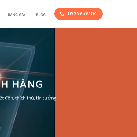
0935959104
BẢNG GIÁ
BLOG
CH HÀNG
t đến, thích thú, tin tưởng