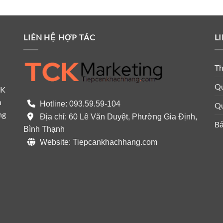
LIÊN HỆ HỢP TÁC
L
Th
Qu
CK
n
Hotline: 093.59.59-104
Qu
ng
Địa chỉ: 60 Lê Văn Duyệt, Phường Gia Định,
Bả
Bình Thạnh
Website: Tiepcankhachhang.com