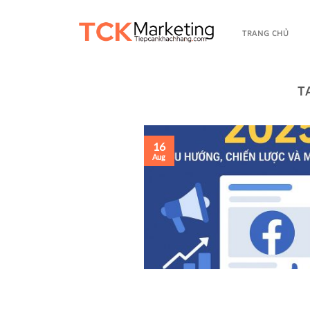
TRANG CHỦ
T
16
Aug