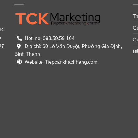
Th
Qu
CK
n
Hotline: 093.59.59-104
Qu
ng
Địa chỉ: 60 Lê Văn Duyệt, Phường Gia Định,
Bả
Bình Thạnh
Website: Tiepcankhachhang.com