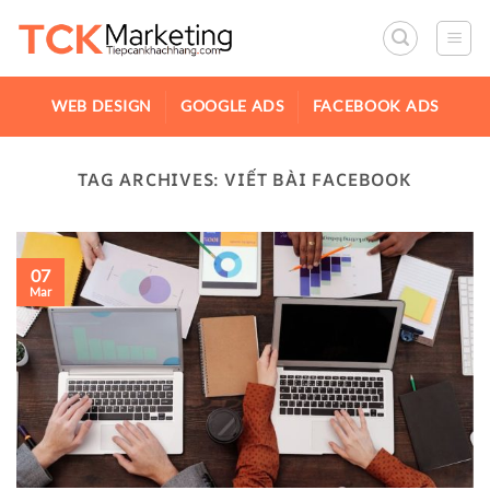
WEB DESIGN
GOOGLE ADS
FACEBOOK ADS
TAG ARCHIVES:
VIẾT BÀI FACEBOOK
07
Mar